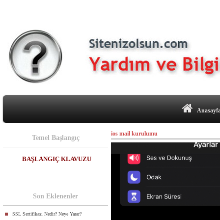
Anasayf
ios mail kurulumu
Temel Başlangıç
BAŞLANGIÇ KLAVUZU
Son Eklenenler
SSL Sertifikası Nedir? Neye Yarar?