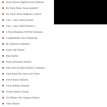
Açılır Pencere Engelleyicisini Kaldırma
Bir Sayfa Neden Yavaş Açılabilir?
Bir Yazıya Dosya Bağlantısı Vermek
Chat - Canlı Sohbet Ekleme
Chat - Canlı Sohbet Ekleme 2
E-Posta Hesabının MSN'de Kullanımı
Fotoğraflardan Slayt Oluşturmak
İlk Yapılması Gerekenler
Kayan Yazı Ekleme
Mail Ayarları
Resim Düzenleme Editörü
Satın Alma İle İlgili Bilgiler ve İşlemler
Sayfa İçinde Bir Satıra Link Verme
Siteye Radyo Eklemek
Siteye Reklam Eklemek
Ticaret Kanunu E-Kitap
Üst Menüye Yeni Kategori Ekleme
Video Ekleme