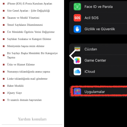
iPhone (IOS) E-Posta Kurulum Ayarları
Site Genel Ayarları - Şifre Değişikliği
Tasarım ve Modül Yönetimi
Temel Sayfaların Düzenlenmesi
Üst Menüdeki Ögelirin Yerini Değiştirme
Sayfaları Sıralama ve Kategori Ekleme
Menüyenün başına resim ekleme
Bir Sayfayı Başka Menüdeki Bir Kategoriye
Taşıma
Ürün ve Hizmet Ekleme
Numaraya tıklandığında arama yapma
Linke tıklandığında mail gönderme
Haber Modülü
JQuery Slayt
Tr uzantılı domain başvuruları
Yardım konuları