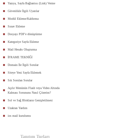
Yazıya, Sayfa Bağlantısı (Link) Verme
Güvenlikle İlgili Uyarılar
Modül Ekleme/Kaldırma
Sınav Ekleme
Dosyayı PDF'e dönüştürme
Kategoriye Sayfa Ekleme
Mail Hesabı Oluşturma
İFRAME TEKNİĞİ
Domain İle İlgili Sorular
Siteye Yeni Sayfa Eklemek
Sık Sorulan Sorular
Açılır Menünün Flash veya Video Altında
Kalması Sorununu Nasıl Çözerim?
Sol ve Sağ Blokların Genişletilmesi
Uzaktan Yardım
ios mail kurulumu
Tanıtım Turları