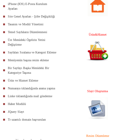
iPhone (IOS) E-Posta Kurulum
Ayarları
Site Genel Ayarları - Şifre Değişikliği
Tasarım ve Modül Yönetimi
Temel Sayfaların Düzenlenmesi
Ürün&Hizmet
Üst Menüdeki Ögelirin Yerini
Değiştirme
Sayfaları Sıralama ve Kategori Ekleme
Menüyenün başına resim ekleme
Bir Sayfayı Başka Menüdeki Bir
Kategoriye Taşıma
Ürün ve Hizmet Ekleme
Numaraya tıklandığında arama yapma
Slayt Oluşturma
Linke tıklandığında mail gönderme
Haber Modülü
JQuery Slayt
Tr uzantılı domain başvuruları
Resim Düzenleme