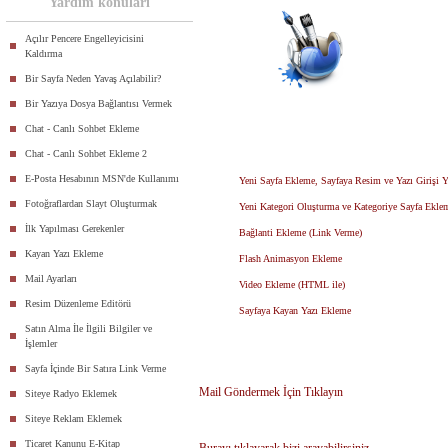
Yardım konuları
Açılır Pencere Engelleyicisini
Kaldırma
Bir Sayfa Neden Yavaş Açılabilir?
Bir Yazıya Dosya Bağlantısı Vermek
Chat - Canlı Sohbet Ekleme
Chat - Canlı Sohbet Ekleme 2
E-Posta Hesabının MSN'de Kullanımı
Yeni Sayfa Ekleme, Sayfaya Resim ve Yazı Girişi 
Fotoğraflardan Slayt Oluşturmak
Yeni Kategori Oluşturma ve Kategoriye Sayfa Ekle
İlk Yapılması Gerekenler
Bağlanti Ekleme (Link Verme)
Kayan Yazı Ekleme
Flash Animasyon Ekleme
Mail Ayarları
Video Ekleme (HTML ile)
Resim Düzenleme Editörü
Sayfaya Kayan Yazı Ekleme
Satın Alma İle İlgili Bilgiler ve
İşlemler
Sayfa İçinde Bir Satıra Link Verme
Mail Göndermek İçin Tıklayın
Siteye Radyo Eklemek
Siteye Reklam Eklemek
Ticaret Kanunu E-Kitap