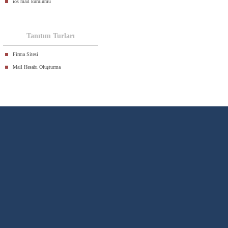
ios mail kurulumu
Tanıtım Turları
Firma Sitesi
Mail Hesabı Oluşturma