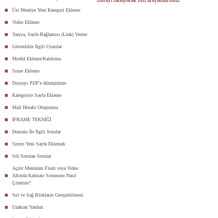
Burayı tıklayarak bizi arayabilirsiniz
Üst Menüye Yeni Kategori Ekleme
Video Ekleme
Yazıya, Sayfa Bağlantısı (Link) Verme
Güvenlikle İlgili Uyarılar
Modül Ekleme/Kaldırma
Sınav Ekleme
Dosyayı PDF'e dönüştürme
Kategoriye Sayfa Ekleme
Mail Hesabı Oluşturma
İFRAME TEKNİĞİ
Domain İle İlgili Sorular
Siteye Yeni Sayfa Eklemek
Sık Sorulan Sorular
Açılır Menünün Flash veya Video
Altında Kalması Sorununu Nasıl
Çözerim?
Sol ve Sağ Blokların Genişletilmesi
Uzaktan Yardım